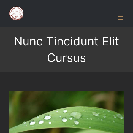
Passer
au
contenu
Nunc Tincidunt Elit
Cursus
Voir
l'image
agrandie