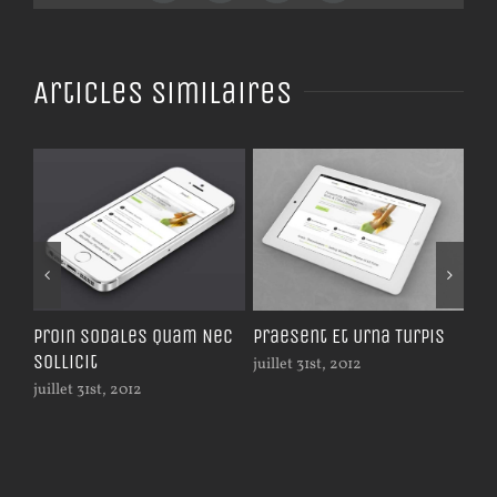
Articles similaires
ci
Proin Sodales Quam Nec
Praesent Et Urna Turpis
Cla
Sollicit
Ad 
juillet 31st, 2012
juillet 31st, 2012
juil