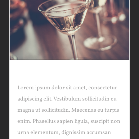
SYDNEY OPENING
Lorem ipsum dolor sit amet, consectetur
adipiscing elit. Vestibulum sollicitudin eu
magna ut sollicitudin. Maecenas eu turpis
enim. Phasellus sapien ligula, suscipit non
urna elementum, dignissim accumsan