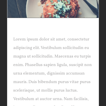
LONDON OPENING
Lorem ipsum dolor sit amet, consectetur
adipiscing elit. Vestibulum sollicitudin eu
magna ut sollicitudin. Maecenas eu turpis
enim. Phasellus sapien ligula, suscipit non
urna elementum, dignissim accumsan
mauris. Duis bibendum purus vitae purus
scelerisque, ut mollis purus luctus.
Vestibulum at auctor urna. Nam facilisis,