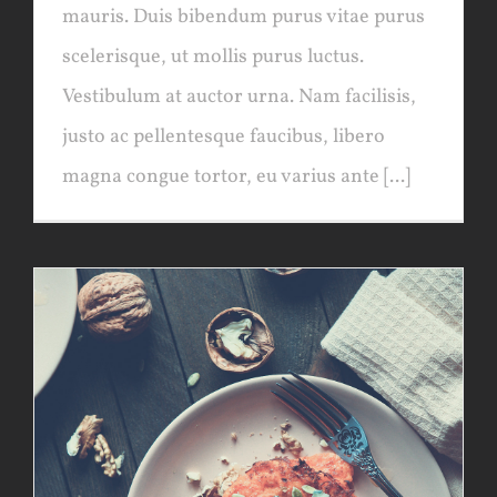
mauris. Duis bibendum purus vitae purus
scelerisque, ut mollis purus luctus.
Vestibulum at auctor urna. Nam facilisis,
justo ac pellentesque faucibus, libero
magna congue tortor, eu varius ante [...]